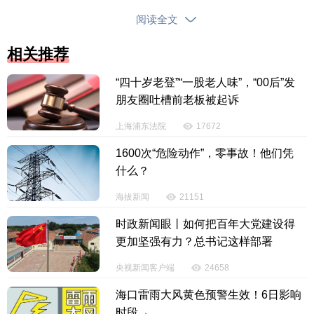
件；围绕全省城乡协调发展样板区建设，持续关注人
阅读全文
民群众急难愁盼，在增进民生福祉、健全保障体系上
提出提案112件；围绕高质量建设美丽中国先行区，聚
相关推荐
焦生态环保和可持续发展，在推动绿色发展、建设美
“四十岁老登”“一股老人味”，“00后”发
丽三亚上提出提案23件。
朋友圈吐槽前老板被起诉
其中，推动三亚国际入境旅游市场做大做精、“购
上海浦东法院
17672
物+美食+演唱会”助力三亚经济发展等提案，针对促进
1600次“危险动作”，零事故！他们凭
境外航线拓展与入境游市场开发深度融合、推动三
什么？
亚“演唱会+”经济持续繁荣等提出了具体路径；促进旅
游消费的政策建议、加快美食多元化发展、促进餐饮
海拔新闻
21151
消费高质量发展等提案，助推三亚旅游市场进一步提
时政新闻眼丨如何把百年大党建设得
升竞争力和吸引力；高质量发展海洋工程技术新质生
更加坚强有力？总书记这样部署
产力、加强南繁硅谷科技与产业政策协同发力、向天
央视新闻客户端
24658
向数图强发展卫星遥感数据产业等提案，直指种业、
海口雷雨大风黄色预警生效！6日影响
深海、航天等战略型产业，相关意见建议被采纳并体
时段→