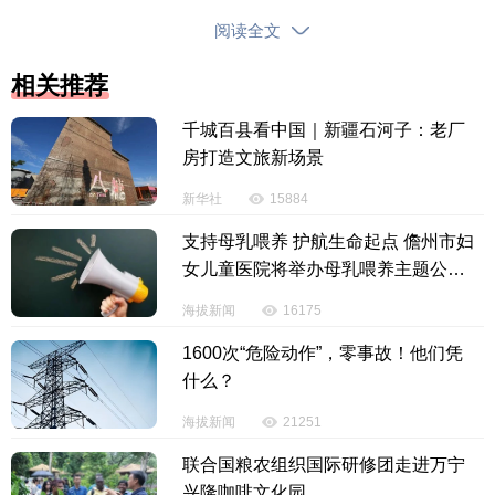
阅读全文
相关推荐
县政协主席吴钟良代表政协第十一届琼中黎族苗
千城百县看中国｜新疆石河子：老厂
族自治县委员会常务委员会，向大会作报告。报告从
房打造文旅新场景
强化政治引领，把牢履职根本方向；聚焦中心大局，
新华社
15884
提升服务发展质效；凝聚团结意识，拓宽联谊半径；
支持母乳喂养 护航生命起点 儋州市妇
夯实自身建设，提升履职能力四个方面，全面总结回
女儿童医院将举办母乳喂养主题公益
顾县政协十一届四次会议以来的工作。
活动
海拔新闻
16175
吴钟良指出，2025年海南自贸港全岛封关运作正
1600次“危险动作”，零事故！他们凭
式启动，“十四五”圆满收官与“十五五”谋划交织推进，
什么？
琼中紧抓时代机遇，锚定“绿色高地”目标定位，积极融
海拔新闻
21251
入海南自贸港“三区一中心”建设大局，推动县域经济社
会发展迈出坚实步伐。一年来，县政协及其常委会紧
联合国粮农组织国际研修团走进万宁
扣中心大局，将履职主线贯穿于服务自贸港建设战略
兴隆咖啡文化园