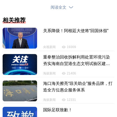
阅读全文
另外
相关推荐
2026年春节为“晚春节”
关系降级！阿根廷大使将“回国休假”
春节前后从凌晨到上午时段
琼州海峡海面易产生大雾
央视新闻
19309
重拳整治回收拆解利用处置环境污染
导致能见度达不到船舶通航标准
夯实海南自贸港生态文明试验区建设
根基
发生频繁停航的概率较大
海拔新闻
21406
海口海关擦亮“琼关助企”服务品牌，打
总体来看
造全方位惠企服务体系
今年春运面临运输需求大
海拔新闻
12331
高峰持续时间长
国际足联致歉！