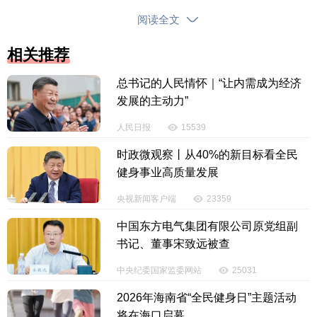
阅读全文
【内容审核：李彦昆】
相关推荐
版权声明：国际旅游岛商报全媒体文字、图片、视频、音频等版权作
品，欢迎转发，但非经本报书面授权同意，严禁包括但不限于转载或改
总书记的人民情怀｜“让内需成为经济
发展的主动力”
编、引用等，违者必追究法律责任。
人民日报
15539
投诉电话：0898-65818181
时政微观察丨从40%的新目标看全民
健身事业高质量发展
央视新闻客户端
23359
中国东方电气集团有限公司原党组副
书记、董事宋致远被查
中央纪委国家监委网站
25031
2026年海南省“全民健身日”主题活动
将在海口启幕